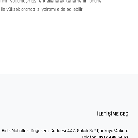
arının yoğunlaşması engellenerek terlemenin önüne
ile yüksek oranda ısı yalıtımı elde edilebilir.
İLETİŞİME GEÇ
Birlik Mahallesi Doğukent Caddesi 447. Sokak 3/2 Çankaya/Ankara
Telefon:
0312 495 64 67