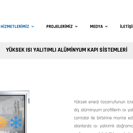
HIZMETLERIMIZ
PROJELERIMIZ
MEDYA
İLETIŞ
YÜKSEK ISI YALITIMLI ALÜMINYUM KAPI SISTEMLERI
Yüksek enerji tasarrufunun iste
dış alüminyum profillerin ısı ya
contalar ile birbirine monte ed
alanlarda ısı yalıtımlı doğrama